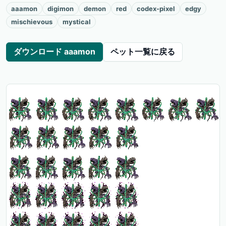
aaamon
digimon
demon
red
codex-pixel
edgy
mischievous
mystical
ダウンロード aaamon
ペット一覧に戻る