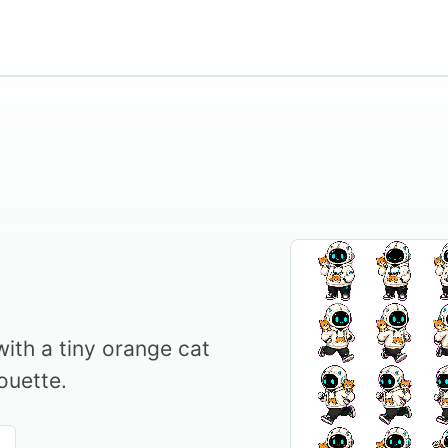
ith a tiny orange cat
ouette.
る