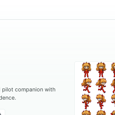
t
d pilot companion with
idence.
る