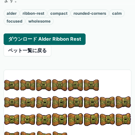
alder
ribbon-rest
compact
rounded-corners
calm
focused
wholesome
ダウンロード Alder Ribbon Rest
ペット一覧に戻る