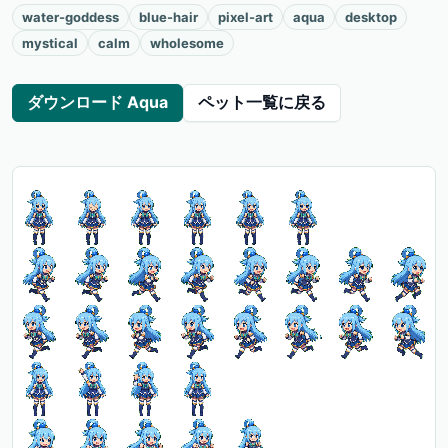
water-goddess
blue-hair
pixel-art
aqua
desktop
mystical
calm
wholesome
ダウンロード Aqua
ペット一覧に戻る