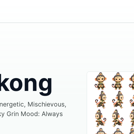
kong
nergetic, Mischievous,
eky Grin Mood: Always