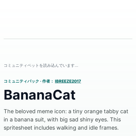
コミュニティペットを読み込んでいます...
コミュニティパック
·
作者：
IBREEZE2017
BananaCat
The beloved meme icon: a tiny orange tabby cat
in a banana suit, with big sad shiny eyes. This
spritesheet includes walking and idle frames.