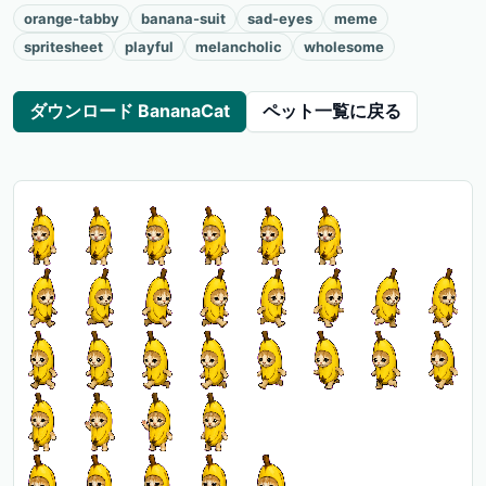
orange-tabby
banana-suit
sad-eyes
meme
spritesheet
playful
melancholic
wholesome
ダウンロード BananaCat
ペット一覧に戻る