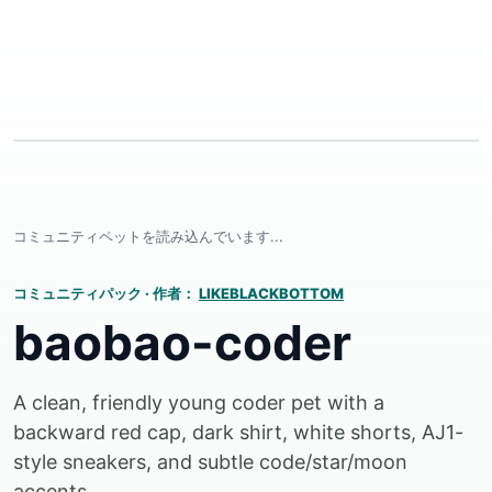
コミュニティペットを読み込んでいます...
コミュニティパック
·
作者：
LIKEBLACKBOTTOM
baobao-coder
A clean, friendly young coder pet with a
backward red cap, dark shirt, white shorts, AJ1-
style sneakers, and subtle code/star/moon
accents.