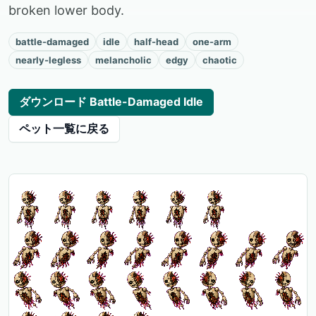
broken lower body.
battle-damaged
idle
half-head
one-arm
nearly-legless
melancholic
edgy
chaotic
ダウンロード Battle-Damaged Idle
ペット一覧に戻る