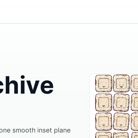
chive
 one smooth inset plane