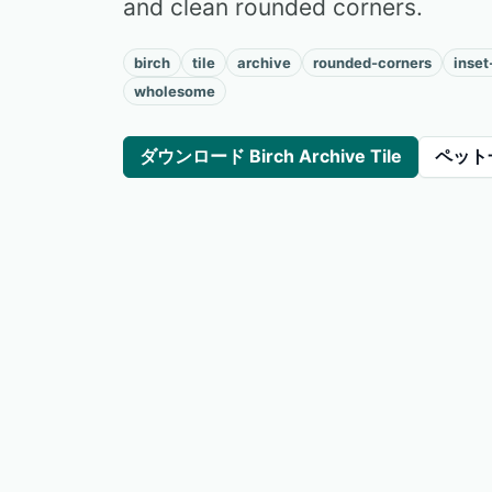
and clean rounded corners.
birch
tile
archive
rounded-corners
inset
wholesome
ダウンロード Birch Archive Tile
ペット