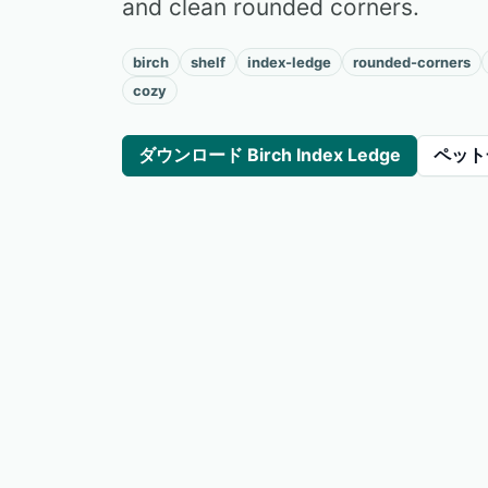
and clean rounded corners.
birch
shelf
index-ledge
rounded-corners
cozy
ダウンロード Birch Index Ledge
ペット