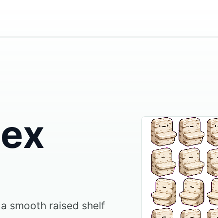
dex
 a smooth raised shelf