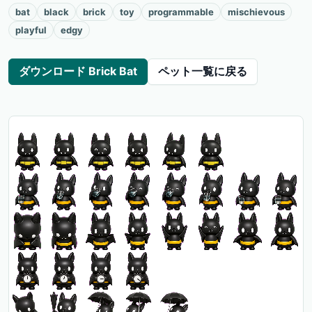
bat
black
brick
toy
programmable
mischievous
playful
edgy
ダウンロード Brick Bat
ペット一覧に戻る