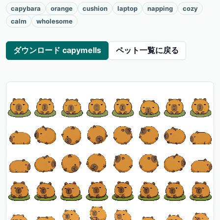
capybara
orange
cushion
laptop
napping
cozy
calm
wholesome
ダウンロード capymells
ペット一覧に戻る