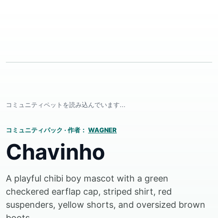
コミュニティペットを読み込んでいます...
コミュニティパック
·
作者：
WAGNER
Chavinho
A playful chibi boy mascot with a green
checkered earflap cap, striped shirt, red
suspenders, yellow shorts, and oversized brown
boots.