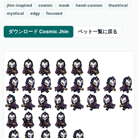
jhin-inspired
cosmic
mask
hand-cannon
theatrical
mystical
edgy
focused
ダウンロード Cosmic Jhin
ペット一覧に戻る