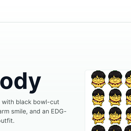
ody
 with black bowl-cut
warm smile, and an EDG-
utfit.