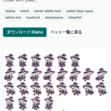
elaina
witch
silver-white-hair
violet-blue-eyes
witch-hat
mystical
wholesome
cheerful
ダウンロード Elaina
ペット一覧に戻る