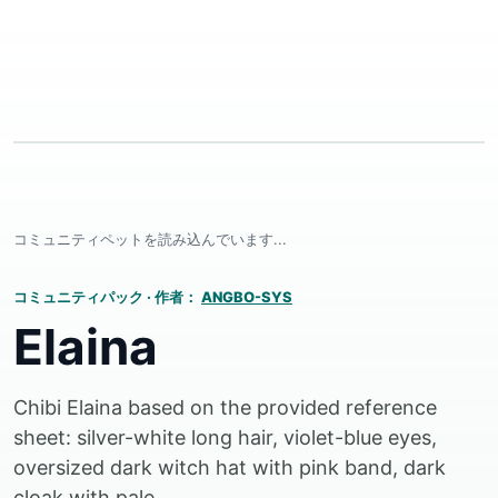
コミュニティペットを読み込んでいます...
コミュニティパック
·
作者：
ANGBO-SYS
Elaina
Chibi Elaina based on the provided reference
sheet: silver-white long hair, violet-blue eyes,
oversized dark witch hat with pink band, dark
cloak with pale...