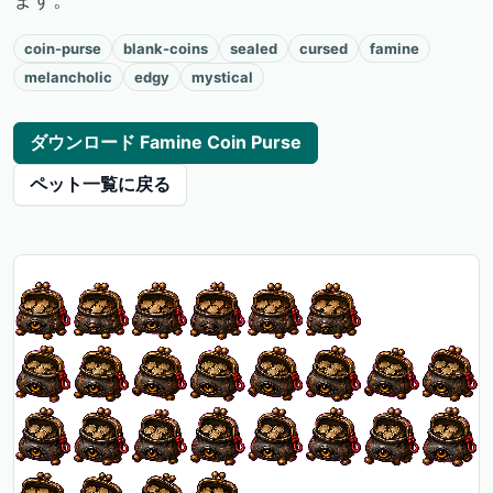
coin-purse
blank-coins
sealed
cursed
famine
melancholic
edgy
mystical
ダウンロード Famine Coin Purse
ペット一覧に戻る