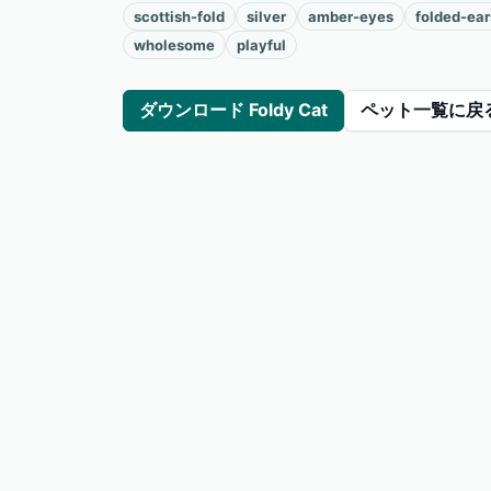
scottish-fold
silver
amber-eyes
folded-ear
wholesome
playful
ダウンロード Foldy Cat
ペット一覧に戻