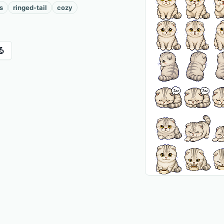
s
ringed-tail
cozy
る