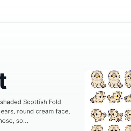
t
r shaded Scottish Fold
 ears, round cream face,
nose, so...