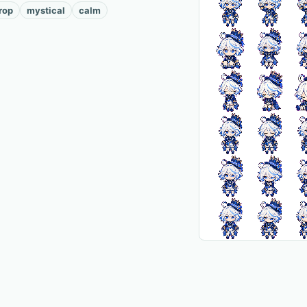
rop
mystical
calm