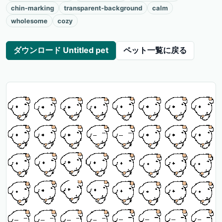
chin-marking
transparent-background
calm
wholesome
cozy
ダウンロード Untitled pet
ペット一覧に戻る