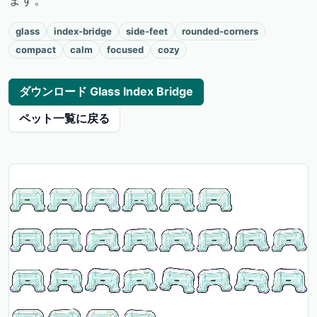
glass
index-bridge
side-feet
rounded-corners
compact
calm
focused
cozy
ダウンロード Glass Index Bridge
ペット一覧に戻る