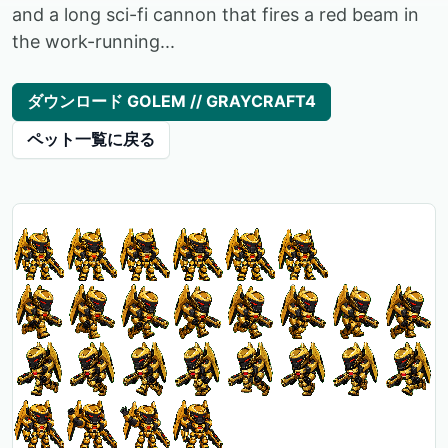
and a long sci-fi cannon that fires a red beam in
the work-running...
ダウンロード GOLEM // GRAYCRAFT4
ペット一覧に戻る