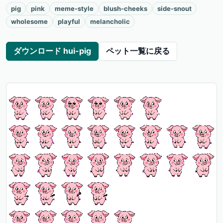
pig
pink
meme-style
blush-cheeks
side-snout
wholesome
playful
melancholic
ダウンロード hui-pig
ペット一覧に戻る