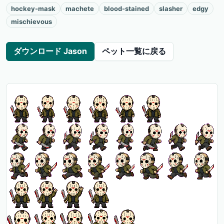
hockey-mask
machete
blood-stained
slasher
edgy
mischievous
ダウンロード Jason
ペット一覧に戻る