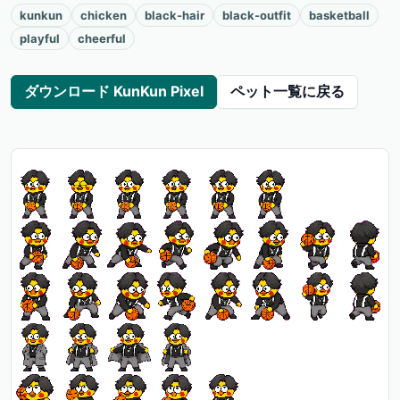
kunkun
chicken
black-hair
black-outfit
basketball
playful
cheerful
ダウンロード KunKun Pixel
ペット一覧に戻る