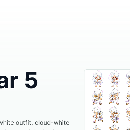
ar 5
white outfit, cloud-white