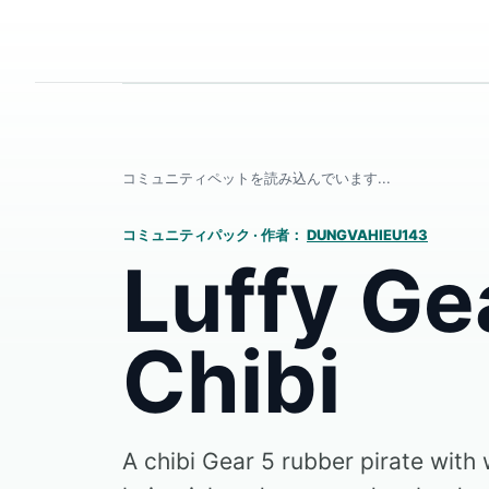
コミュニティペットを読み込んでいます...
コミュニティパック
·
作者：
DUNGVAHIEU143
Luffy Ge
Chibi
A chibi Gear 5 rubber pirate with 