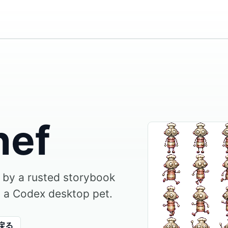
hef
d by a rusted storybook
o a Codex desktop pet.
戻る