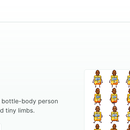
a bottle-body person
d tiny limbs.