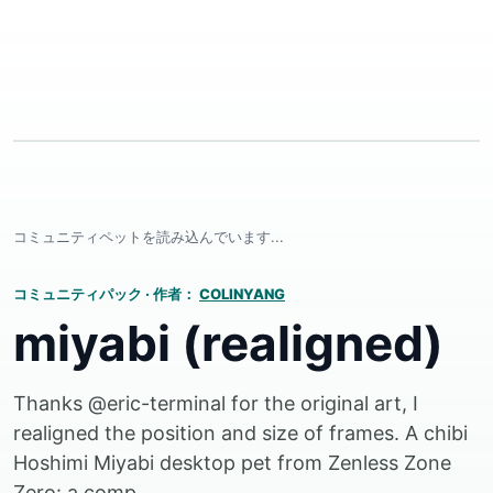
コミュニティペットを読み込んでいます...
コミュニティパック
·
作者：
COLINYANG
miyabi (realigned)
Thanks @eric-terminal for the original art, I
realigned the position and size of frames. A chibi
Hoshimi Miyabi desktop pet from Zenless Zone
Zero: a comp...