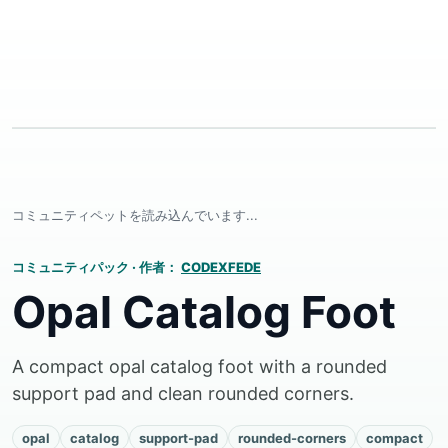
コミュニティペットを読み込んでいます...
コミュニティパック
·
作者：
CODEXFEDE
Opal Catalog Foot
A compact opal catalog foot with a rounded
support pad and clean rounded corners.
opal
catalog
support-pad
rounded-corners
compact