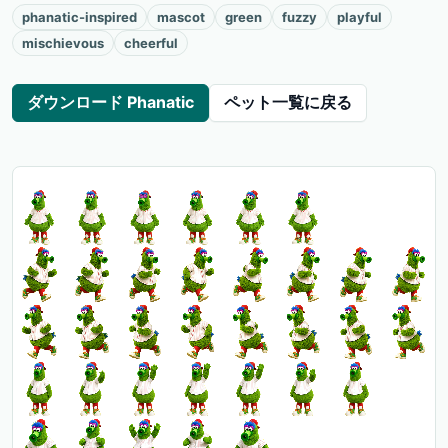
phanatic-inspired
mascot
green
fuzzy
playful
mischievous
cheerful
ダウンロード Phanatic
ペット一覧に戻る