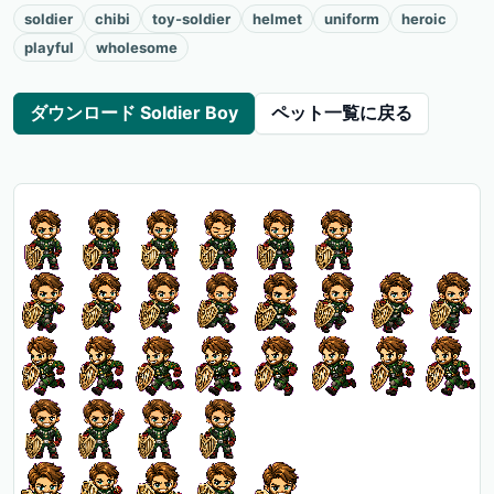
soldier
chibi
toy-soldier
helmet
uniform
heroic
playful
wholesome
ダウンロード Soldier Boy
ペット一覧に戻る