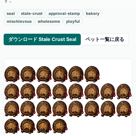
seal
stale-crust
approval-stamp
bakery
mischievous
wholesome
playful
ダウンロード Stale Crust Seal
ペット一覧に戻る