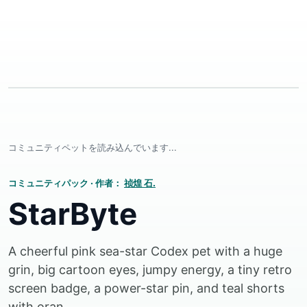
コミュニティペットを読み込んでいます...
コミュニティパック
·
作者：
祯煌 石.
StarByte
A cheerful pink sea-star Codex pet with a huge
grin, big cartoon eyes, jumpy energy, a tiny retro
screen badge, a power-star pin, and teal shorts
with oran...