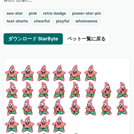
sea-star
pink
retro-badge
power-star-pin
teal-shorts
cheerful
playful
wholesome
ダウンロード StarByte
ペット一覧に戻る