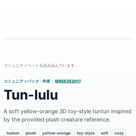
コミュニティペットを読み込んでいます...
コミュニティパック
·
作者：
IBREEZE2017
Tun-lulu
A soft yellow-orange 3D toy-style tuntun inspired
by the provided plush creature reference.
tuntun
plush
yellow-orange
toy-style
soft
cozy