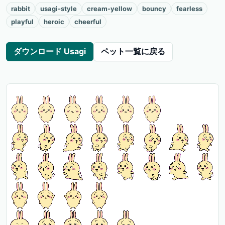
rabbit
usagi-style
cream-yellow
bouncy
fearless
playful
heroic
cheerful
ダウンロード Usagi
ペット一覧に戻る