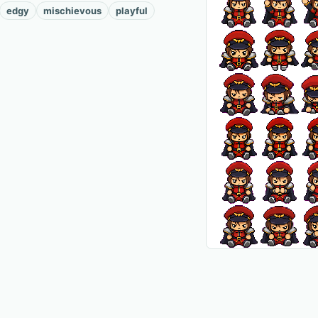
edgy
mischievous
playful