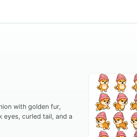
ion with golden fur,
 eyes, curled tail, and a