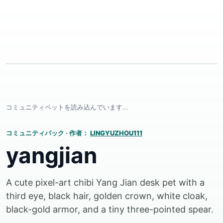
コミュニティペットを読み込んでいます...
コミュニティパック
·
作者：
LINGYUZHOU111
yangjian
A cute pixel-art chibi Yang Jian desk pet with a
third eye, black hair, golden crown, white cloak,
black-gold armor, and a tiny three-pointed spear.