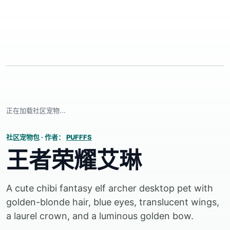
正在加载社区宠物...
社区宠物包
·
作者：
PUFFFS
王者荣耀艾琳
A cute chibi fantasy elf archer desktop pet with
golden-blonde hair, blue eyes, translucent wings,
a laurel crown, and a luminous golden bow.