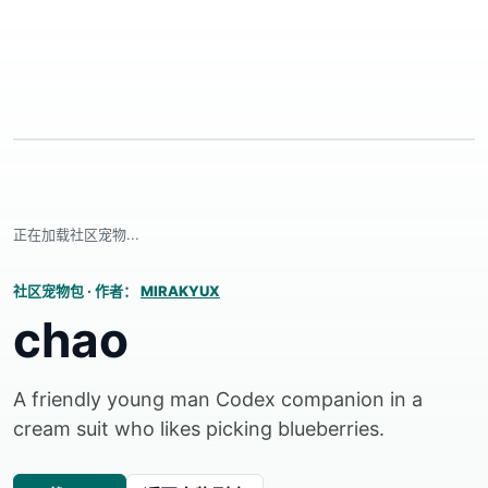
正在加载社区宠物...
社区宠物包
·
作者：
MIRAKYUX
chao
A friendly young man Codex companion in a
cream suit who likes picking blueberries.