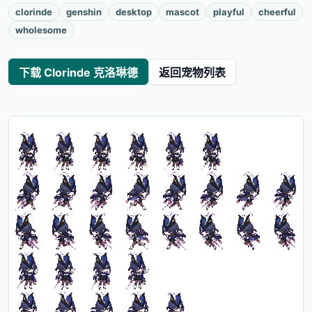
clorinde
genshin
desktop
mascot
playful
cheerful
wholesome
下载 Clorinde 克洛琳德
返回宠物列表