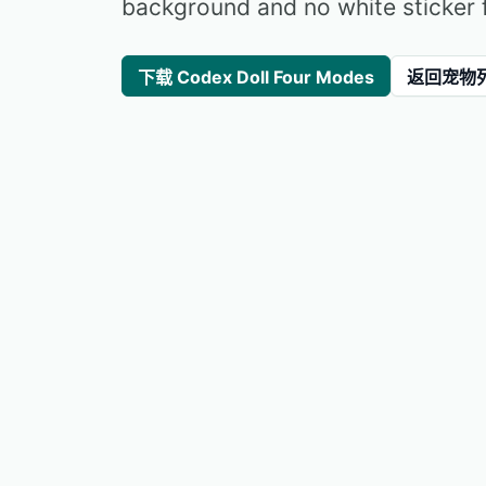
background and no white sticker 
下载 Codex Doll Four Modes
返回宠物