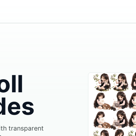
ll
des
ith transparent