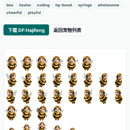
bee
healer
coding
hp-boost
syringe
wholesome
cheerful
playful
下载 DF:Hajifeng
返回宠物列表