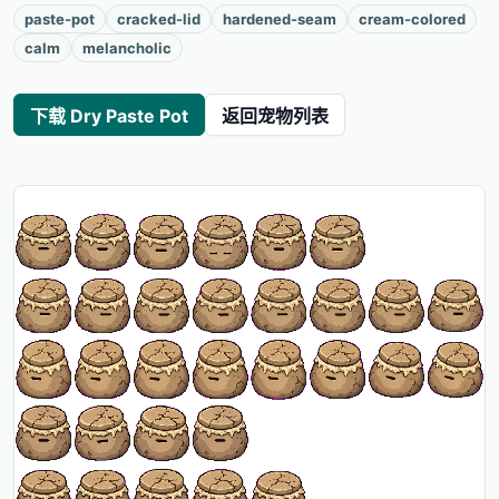
paste-pot
cracked-lid
hardened-seam
cream-colored
calm
melancholic
下载 Dry Paste Pot
返回宠物列表