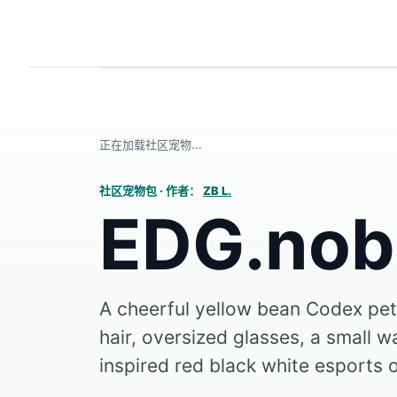
正在加载社区宠物...
社区宠物包
·
作者：
ZB L.
EDG.nob
A cheerful yellow bean Codex pet
hair, oversized glasses, a small 
inspired red black white esports o