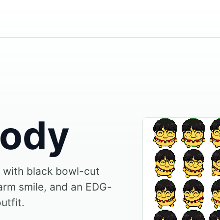
ody
 with black bowl-cut
warm smile, and an EDG-
utfit.