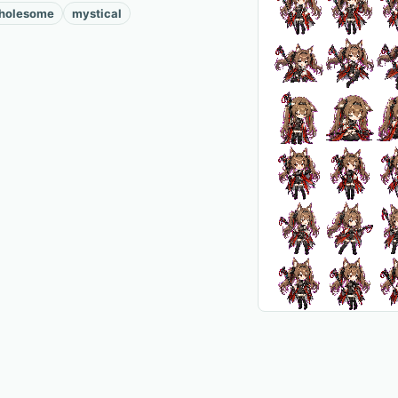
holesome
mystical