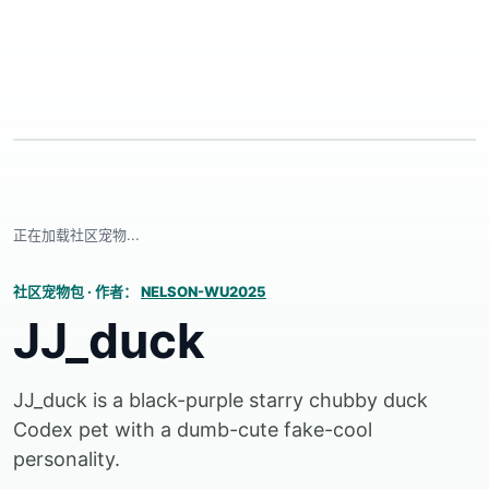
正在加载社区宠物...
社区宠物包
·
作者：
NELSON-WU2025
JJ_duck
JJ_duck is a black-purple starry chubby duck
Codex pet with a dumb-cute fake-cool
personality.