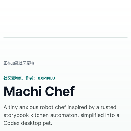
正在加载社区宠物...
社区宠物包
·
作者：
0XPIPILU
Machi Chef
A tiny anxious robot chef inspired by a rusted
storybook kitchen automaton, simplified into a
Codex desktop pet.